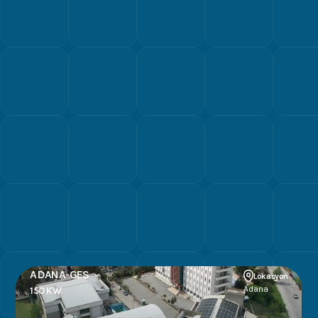
ADANA-GES
Lokasyon
Adana
150 KW