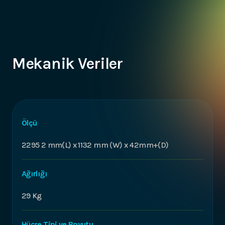
Mekanik Veriler
Ölçü
2295 2 mm(L) x 1132 mm (W) x 42mm+(D)
Ağırlığı
29 Kg
Hücre Tipi ve Boyutu