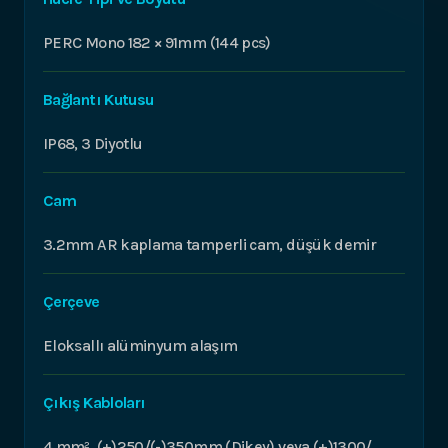
PERC Mono 182 × 91mm (144 pcs)
Bağlantı Kutusu
IP68, 3 Diyotlu
Cam
3.2mm AR kaplama tamperli cam, düşük demir
Çerçeve
Eloksallı alüminyum alaşım
Çıkış Kabloları
4 mm², (+)250/(-)350mm (Dikey) veya (+)1300/