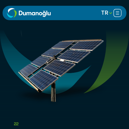
TR
22